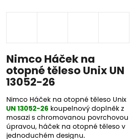
a
j
í
t
?
Nimco Háček na
otopné těleso Unix UN
HLEDAT
13052-26
D
Nimco Háček na otopné těleso Unix
o
UN 13052-26
koupelnový doplněk z
p
mosazi s chromovanou povrchovou
o
úpravou, háček na otopné těleso v
r
u
jednoduchém designu.