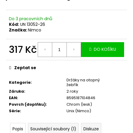
č
u
j
Do 3 pracovních dnů
e
Kód:
UN 13052-26
m
Značka:
Nimco
e
317 Kč
DO KOŠÍKU
Měrná
cena:
Zeptat se
Držáky na otopný
Kategorie
:
žebřík
Záruka
:
2 roky
EAN
:
8595187104846
Povrch (doplňku)
:
Chrom (lesk)
Série
:
Unix (Nimco)
Popis
Související soubory (1)
Diskuze