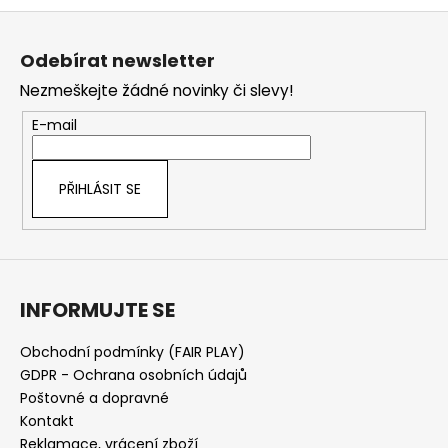
Z
á
Odebírat newsletter
p
Nezmeškejte žádné novinky či slevy!
a
t
E-mail
í
PŘIHLÁSIT SE
INFORMUJTE SE
Obchodní podmínky (FAIR PLAY)
GDPR - Ochrana osobních údajů
Poštovné a dopravné
Kontakt
Reklamace, vrácení zboží