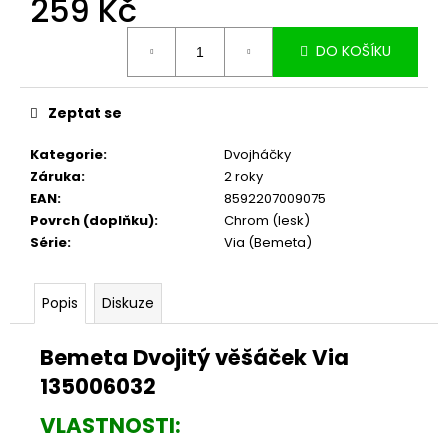
259 Kč
č
u
Měrná
j
DO KOŠÍKU
cena:
e
m
e
Zeptat se
Kategorie
:
Dvojháčky
Záruka
:
2 roky
EAN
:
8592207009075
Povrch (doplňku)
:
Chrom (lesk)
Série
:
Via (Bemeta)
Popis
Diskuze
Bemeta Dvojitý věšáček Via
135006032
VLASTNOSTI: