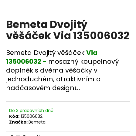
a
j
Bemeta Dvojitý
í
t
věšáček Via 135006032
?
Bemeta Dvojitý věšáček
Via
135006032 -
mosazný koupelnový
doplněk s dvěma věšáčky v
HLEDAT
jednoduchém, atraktivním a
nadčasovém designu.
D
o
p
Do 3 pracovních dnů
o
Kód:
135006032
Značka:
Bemeta
r
u