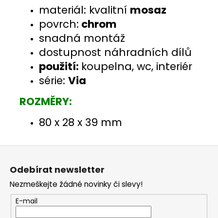
materiál: kvalitní
mosaz
povrch:
chrom
snadná montáž
dostupnost náhradních dílů
použití:
koupelna, wc, interiér
série:
Via
ROZMĚRY:
80 x 28 x 39 mm
Z
á
Odebírat newsletter
p
Nezmeškejte žádné novinky či slevy!
a
t
E-mail
í