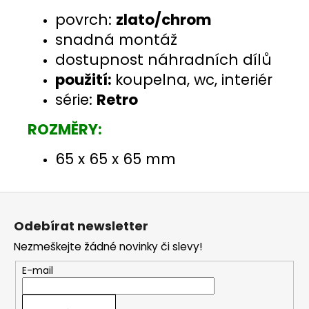
povrch:
zlato/chrom
snadná montáž
dostupnost náhradních dílů
použití:
koupelna, wc, interiér
série:
Retro
ROZMĚRY:
65 x 65 x 65 mm
Z
á
Odebírat newsletter
p
Nezmeškejte žádné novinky či slevy!
a
t
E-mail
í