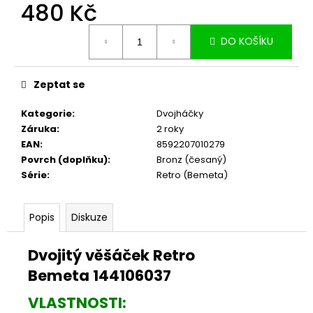
č
480 Kč
u
Měrná
j
DO KOŠÍKU
cena:
e
m
e
Zeptat se
Kategorie
:
Dvojháčky
Záruka
:
2 roky
EAN
:
8592207010279
Povrch (doplňku)
:
Bronz (česaný)
Série
:
Retro (Bemeta)
Popis
Diskuze
Dvojitý věšáček Retro
Bemeta 144106037
VLASTNOSTI: