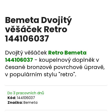
a
j
Bemeta Dvojitý
í
t
věšáček Retro
?
144106037
Dvojitý věšáček
Retro Bemeta
HLEDAT
144106037
- koupelnový doplněk v
česané bronzové povrchové úpravě,
v populárním stylu "retro".
D
o
p
Do 3 pracovních dnů
o
Kód:
144106037
r
Značka:
Bemeta
u