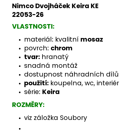
Nimco Dvojháček Keira KE
22053-26
VLASTNOSTI:
materiál: kvalitní
mosaz
povrch:
chrom
tvar:
hranatý
snadná montáž
dostupnost náhradních dílů
použití:
koupelna, wc, interiér
série:
Keira
ROZMĚRY:
viz záložka Soubory