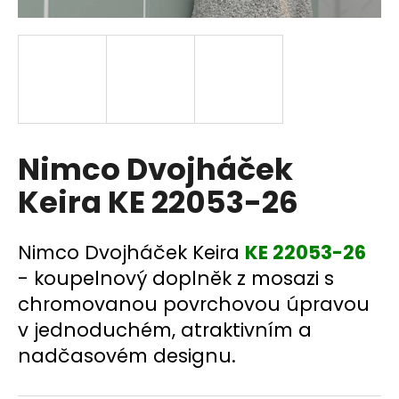
a
j
í
t
?
Nimco Dvojháček
Keira KE 22053-26
HLEDAT
Nimco Dvojháček Keira
KE 22053-26
- koupelnový doplněk z mosazi s
D
chromovanou povrchovou úpravou
o
p
v jednoduchém, atraktivním a
o
nadčasovém designu.
r
u