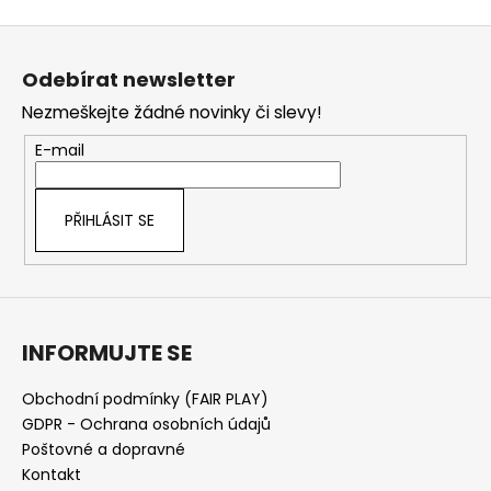
Z
á
Odebírat newsletter
p
Nezmeškejte žádné novinky či slevy!
a
t
E-mail
í
PŘIHLÁSIT SE
INFORMUJTE SE
Obchodní podmínky (FAIR PLAY)
GDPR - Ochrana osobních údajů
Poštovné a dopravné
Kontakt