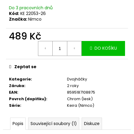
č
u
Do 3 pracovních dnů
j
Kód:
KE 22053-26
Značka:
Nimco
e
m
489 Kč
e
Měrná
DO KOŠÍKU
cena:
Zeptat se
Kategorie
:
Dvojháčky
Záruka
:
2 roky
EAN
:
8595187108875
Povrch (doplňku)
:
Chrom (lesk)
Série
:
Keira (Nimco)
Popis
Související soubory (1)
Diskuze