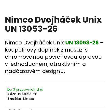
a
j
Nimco Dvojháček Unix
í
t
UN 13053-26
?
Nimco Dvojháček Unix
UN 13053-26
-
koupelnový doplněk z mosazi s
chromovanou povrchovou úpravou
HLEDAT
v jednoduchém, atraktivním a
nadčasovém designu.
D
o
p
Do 3 pracovních dnů
o
Kód:
UN 13053-26
Značka:
Nimco
r
u