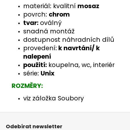
materiál: kvalitní
mosaz
povrch:
chrom
tvar:
oválný
snadná montáž
dostupnost náhradních dílů
provedení:
k navrtání/ k
nalepení
použití:
koupelna, wc, interiér
série:
Unix
ROZMĚRY:
viz záložka Soubory
Z
á
Odebírat newsletter