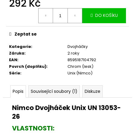
292 Kč
č
u
Měrná
j
DO KOŠÍKU
cena:
e
m
e
Zeptat se
Kategorie
:
Dvojháčky
Záruka
:
2 roky
EAN
:
8595187104792
Povrch (doplňku)
:
Chrom (lesk)
Série
:
Unix (Nimco)
Popis
Související soubory (1)
Diskuze
Nimco Dvojháček Unix UN 13053-
26
VLASTNOSTI: