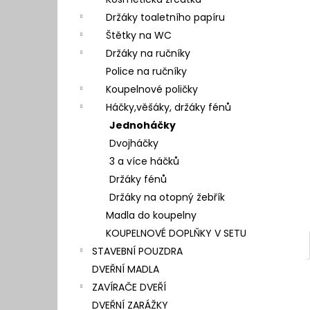
l
Držáky toaletního papíru
Štětky na WC
Držáky na ručníky
Police na ručníky
Koupelnové poličky
Háčky,věšáky, držáky fénů
Jednoháčky
Dvojháčky
3 a více háčků
Držáky fénů
Držáky na otopný žebřík
Madla do koupelny
KOUPELNOVÉ DOPLŇKY V SETU
STAVEBNÍ POUZDRA
DVEŘNÍ MADLA
ZAVÍRAČE DVEŘÍ
DVEŘNÍ ZARÁŽKY