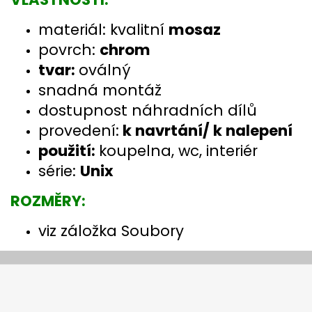
materiál: kvalitní
mosaz
povrch:
chrom
tvar:
oválný
snadná montáž
dostupnost náhradních dílů
provedení:
k navrtání/ k nalepení
použití:
koupelna, wc, interiér
série:
Unix
ROZMĚRY:
viz záložka Soubory