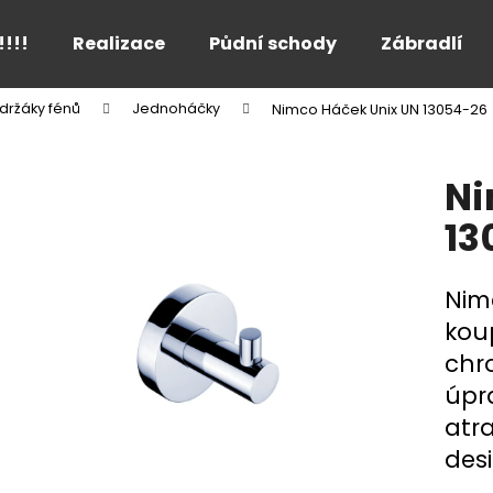
!!!!
Realizace
Půdní schody
Zábradlí
držáky fénů
Jednoháčky
Nimco Háček Unix UN 13054-26
Co potřebujete najít?
Ni
HLEDAT
13
Nim
Doporučujeme
kou
chr
úpr
atr
des