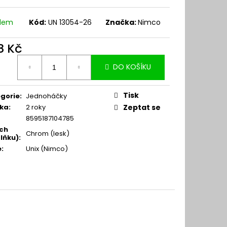
adem
Kód:
UN 13054-26
Značka:
Nimco
8 Kč
ná
DO KOŠÍKU
:
Tisk
gorie
:
Jednoháčky
ka
:
2 roky
Zeptat se
8595187104785
ch
Chrom (lesk)
lňku)
:
e
:
Unix (Nimco)