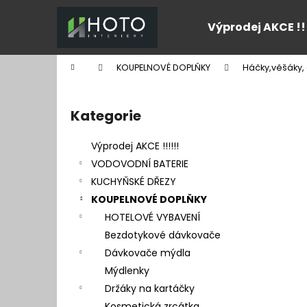
K
Přejít
na
o
Výprodej AKCE !!
obsah
Zpět
Zpět
š
do
do
í
Domů
KOUPELNOVÉ DOPLŇKY
Háčky,věšáky, 
k
obchodu
obchodu
P
o
Kategorie
Přeskočit
s
kategorie
t
Výprodej AKCE !!!!!!
r
VODOVODNÍ BATERIE
a
KUCHYŇSKÉ DŘEZY
n
KOUPELNOVÉ DOPLŇKY
n
HOTELOVÉ VYBAVENÍ
í
Bezdotykové dávkovače
p
Dávkovače mýdla
a
Mýdlenky
n
Držáky na kartáčky
e
Kosmetická zrcátka