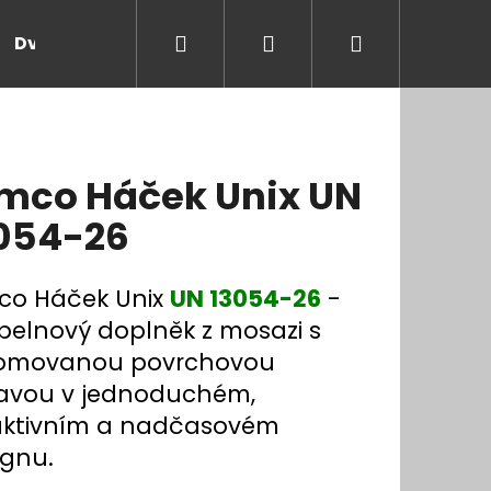
Hledat
Přihlášení
Nákupní
Dveře a zárubně
Kontakt
Blog
Rady
košík
mco Háček Unix UN
054-26
co Háček Unix
UN 13054-26
-
pelnový doplněk z mosazi s
omovanou povrchovou
avou v jednoduchém,
aktivním a nadčasovém
ignu.