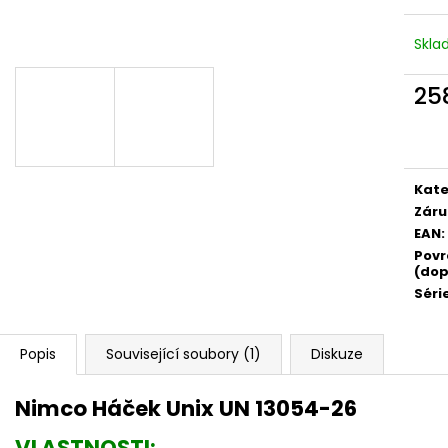
Skl
25
Měr
cena
Kate
Záru
EAN
:
Povr
(dop
Séri
Popis
Související soubory (1)
Diskuze
Nimco Háček Unix UN 13054-26
VLASTNOSTI: