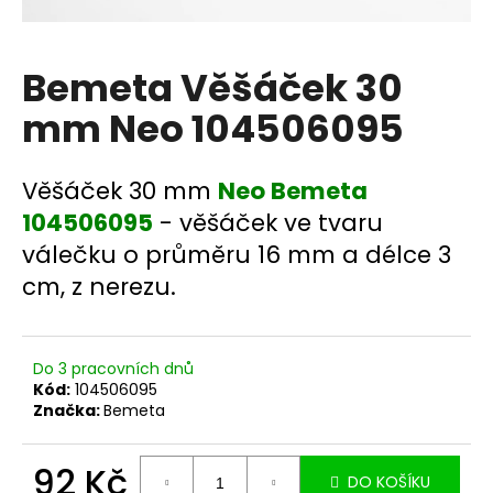
a
j
Bemeta Věšáček 30
í
t
mm Neo 104506095
?
Věšáček 30 mm
Neo Bemeta
104506095
- věšáček ve tvaru
válečku o průměru 16 mm a délce 3
HLEDAT
cm, z nerezu.
D
Do 3 pracovních dnů
o
Kód:
104506095
p
Značka:
Bemeta
o
r
u
92 Kč
DO KOŠÍKU