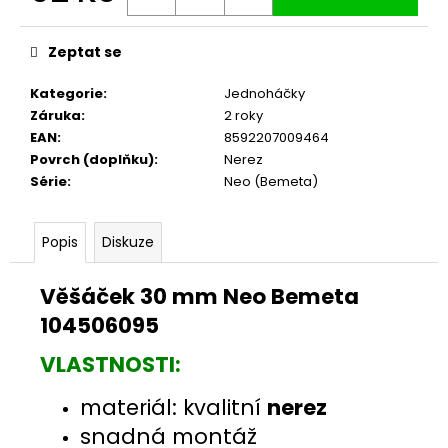
č
Měrná
u
cena:
j
Zeptat se
e
m
Kategorie
:
Jednoháčky
e
Záruka
:
2 roky
EAN
:
8592207009464
Povrch (doplňku)
:
Nerez
Série
:
Neo (Bemeta)
Popis
Diskuze
Věšáček 30 mm Neo Bemeta
104506095
VLASTNOSTI:
materiál: kvalitní
nerez
snadná montáž