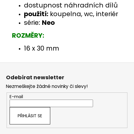
dostupnost náhradních dílů
použití:
koupelna, wc, interiér
série:
Neo
ROZMĚRY:
16 x 30 mm
Z
á
Odebírat newsletter
p
Nezmeškejte žádné novinky či slevy!
a
t
E-mail
í
PŘIHLÁSIT SE