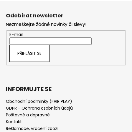
Z
á
Odebírat newsletter
p
Nezmeškejte žádné novinky či slevy!
a
t
E-mail
í
PŘIHLÁSIT SE
INFORMUJTE SE
Obchodní podmínky (FAIR PLAY)
GDPR - Ochrana osobních údajů
Poštovné a dopravné
Kontakt
Reklamace, vrácení zboží