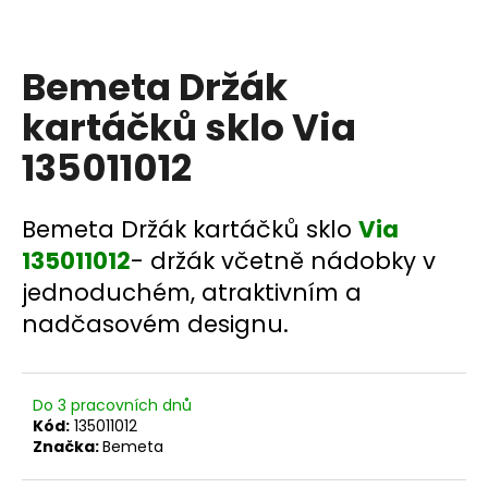
a
j
Bemeta Držák
í
t
kartáčků sklo Via
?
135011012
Bemeta Držák kartáčků sklo
Via
HLEDAT
135011012
- držák včetně nádobky v
jednoduchém, atraktivním a
nadčasovém designu.
D
o
p
Do 3 pracovních dnů
o
Kód:
135011012
r
Značka:
Bemeta
u