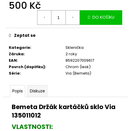
č
500 Kč
u
Měrná
j
DO KOŠÍKU
cena:
e
m
e
Zeptat se
Kategorie
:
Sklenička
Záruka
:
2 roky
EAN
:
8592207009617
Povrch (doplňku)
:
Chrom (lesk)
Série
:
Via (Bemeta)
Popis
Diskuze
Bemeta Držák kartáčků sklo Via
135011012
VLASTNOSTI: