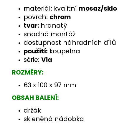
materiál: kvalitní
mosaz/sklo
povrch:
chrom
tvar:
hranatý
snadná montáž
dostupnost náhradních dílů
použití:
koupelna
série:
Via
ROZMĚRY:
63 x 100 x 97 mm
OBSAH BALENÍ:
držák
skleněná nádobka