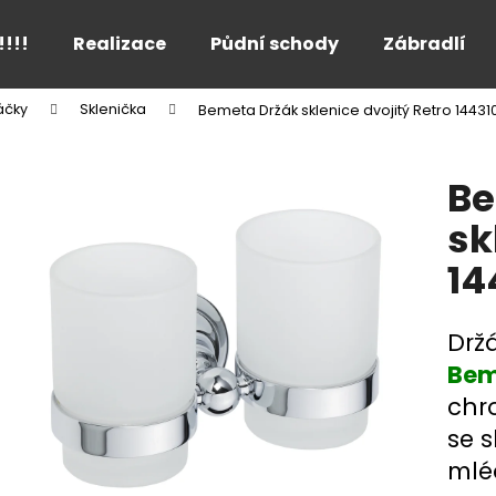
!!!!
Realizace
Půdní schody
Zábradlí
áčky
Sklenička
Bemeta Držák sklenice dvojitý Retro 1443
Co potřebujete najít?
Be
HLEDAT
sk
14
Doporučujeme
Držá
Bem
chr
se 
mlé