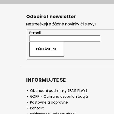
Z
á
Odebírat newsletter
p
Nezmeškejte žádné novinky či slevy!
a
t
E-mail
í
PŘIHLÁSIT SE
INFORMUJTE SE
Obchodní podmínky (FAIR PLAY)
GDPR - Ochrana osobních údajů
Poštovné a dopravné
Kontakt
Reklamace, vrácení zboží