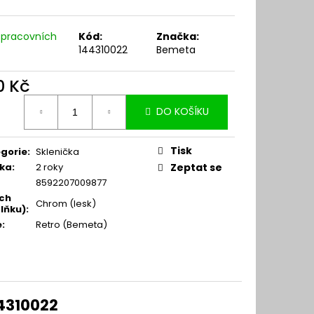
 pracovních
Kód:
Značka:
144310022
Bemeta
0 Kč
ná
DO KOŠÍKU
:
Tisk
gorie
:
Sklenička
ka
:
2 roky
Zeptat se
8592207009877
ch
Chrom (lesk)
lňku)
:
e
:
Retro (Bemeta)
44310022