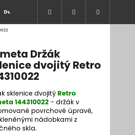
Hledat
Přihlášení
Nákupní
Dveře a zárubně
Kontakt
Blog
Rady
10022
košík
meta Držák
lenice dvojitý Retro
4310022
k sklenice dvojitý
Retro
eta 144310022
- držák v
omované povrchové úpravě,
skleněnými nádobkami z
čného skla.