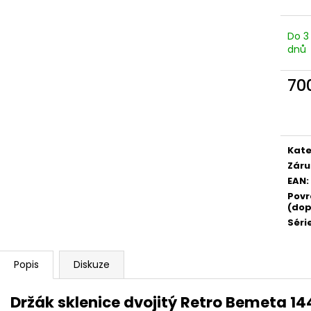
Do 3
dnů
70
Měr
cena
Kate
Záru
EAN
:
Povr
(dop
Séri
Popis
Diskuze
Držák sklenice dvojitý Retro Bemeta 1