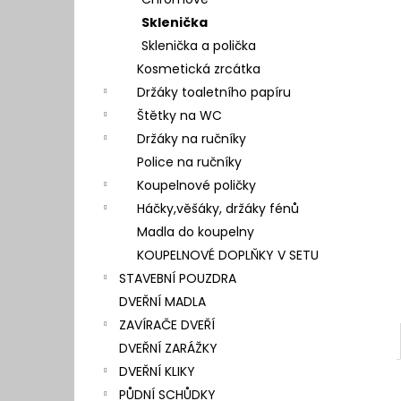
l
Sklenička
Sklenička a polička
Kosmetická zrcátka
Držáky toaletního papíru
Štětky na WC
Držáky na ručníky
Police na ručníky
Koupelnové poličky
Háčky,věšáky, držáky fénů
Madla do koupelny
KOUPELNOVÉ DOPLŇKY V SETU
STAVEBNÍ POUZDRA
DVEŘNÍ MADLA
ZAVÍRAČE DVEŘÍ
DVEŘNÍ ZARÁŽKY
DVEŘNÍ KLIKY
PŮDNÍ SCHŮDKY