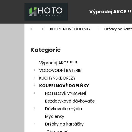
K
Přejít
na
o
Výprodej AKCE !!
obsah
Zpět
Zpět
š
do
do
í
Domů
KOUPELNOVÉ DOPLŇKY
Držáky na kart
k
obchodu
obchodu
P
o
Kategorie
Přeskočit
s
kategorie
t
Výprodej AKCE !!!!!!
r
VODOVODNÍ BATERIE
a
KUCHYŇSKÉ DŘEZY
n
KOUPELNOVÉ DOPLŇKY
n
HOTELOVÉ VYBAVENÍ
í
Bezdotykové dávkovače
p
Dávkovače mýdla
a
Mýdlenky
n
Držáky na kartáčky
e
Chromové