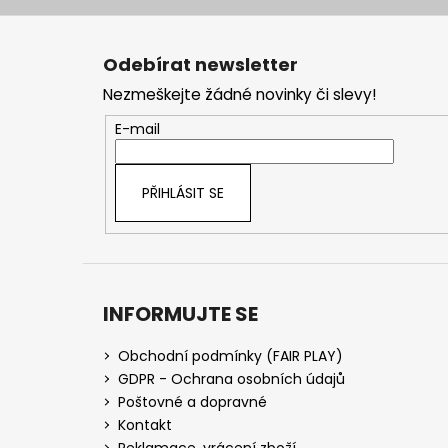
Z
á
Odebírat newsletter
p
Nezmeškejte žádné novinky či slevy!
a
t
E-mail
í
PŘIHLÁSIT SE
INFORMUJTE SE
Obchodní podmínky (FAIR PLAY)
GDPR - Ochrana osobních údajů
Poštovné a dopravné
Kontakt
Reklamace, vrácení zboží