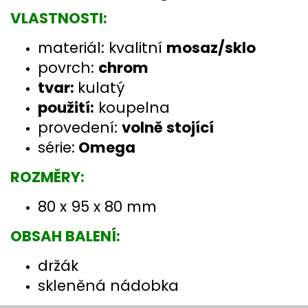
VLASTNOSTI:
materiál: kvalitní
mosaz/sklo
povrch:
chrom
tvar:
kulatý
použití:
koupelna
provedení:
volně stojící
série:
Omega
ROZMĚRY:
80 x 95 x 80 mm
OBSAH BALENÍ:
držák
skleněná nádobka