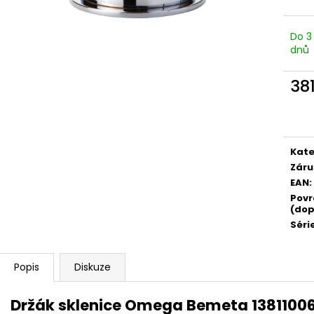
Do 3
dnů
38
Měr
cena
Kate
Záru
EAN
:
Povr
(dop
Séri
Popis
Diskuze
Držák sklenice Omega Bemeta 13811006