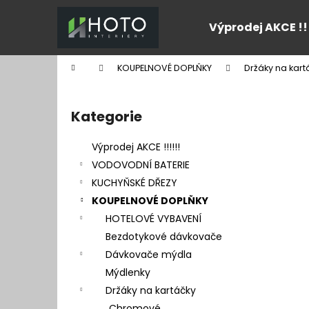
K
Přejít
na
o
Výprodej AKCE !!
obsah
Zpět
Zpět
š
do
do
í
Domů
KOUPELNOVÉ DOPLŇKY
Držáky na kart
k
obchodu
obchodu
P
o
Kategorie
Přeskočit
s
kategorie
t
Výprodej AKCE !!!!!!
r
VODOVODNÍ BATERIE
a
KUCHYŇSKÉ DŘEZY
n
KOUPELNOVÉ DOPLŇKY
n
HOTELOVÉ VYBAVENÍ
í
Bezdotykové dávkovače
p
Dávkovače mýdla
a
Mýdlenky
n
Držáky na kartáčky
e
Chromové