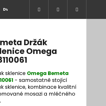
Hledat
Přihlášení
Nákupní
Dveře a zárubně
Kontakt
Blog
Rady
košík
meta Držák
lenice Omega
8110061
ák sklenice
Omega Bemeta
110061
- samostatně stojící
k sklenice, kombinace kvalitní
omované mosazi a mléčného
.