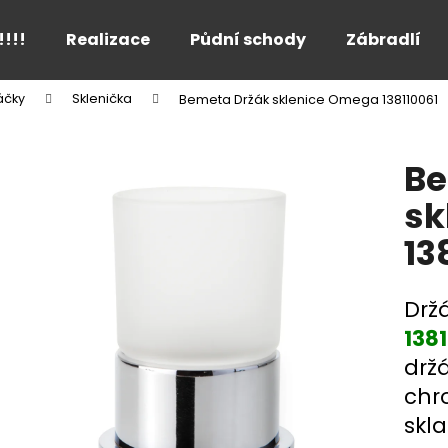
!!!!
Realizace
Půdní schody
Zábradlí
áčky
Sklenička
Bemeta Držák sklenice Omega 138110061
Co potřebujete najít?
Be
HLEDAT
sk
13
Doporučujeme
Drž
138
držá
chr
skla