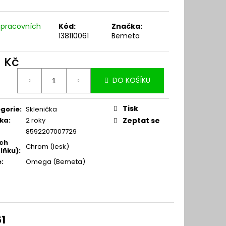
 pracovních
Kód:
Značka:
138110061
Bemeta
1 Kč
ná
DO KOŠÍKU
:
Tisk
gorie
:
Sklenička
ka
:
2 roky
Zeptat se
8592207007729
ch
Chrom (lesk)
lňku)
:
e
:
Omega (Bemeta)
1