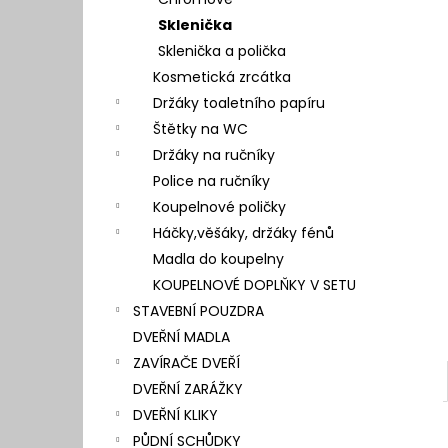
l
Sklenička
Sklenička a polička
Kosmetická zrcátka
Držáky toaletního papíru
Štětky na WC
Držáky na ručníky
Police na ručníky
Koupelnové poličky
Háčky,věšáky, držáky fénů
Madla do koupelny
KOUPELNOVÉ DOPLŇKY V SETU
STAVEBNÍ POUZDRA
DVEŘNÍ MADLA
ZAVÍRAČE DVEŘÍ
DVEŘNÍ ZARÁŽKY
DVEŘNÍ KLIKY
PŮDNÍ SCHŮDKY