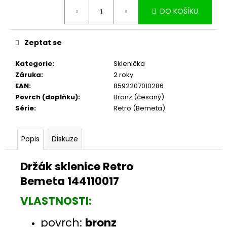
č
Měrná
u
DO KOŠÍKU
cena:
j
e
Zeptat se
m
e
Kategorie
:
Sklenička
Záruka
:
2 roky
EAN
:
8592207010286
Povrch (doplňku)
:
Bronz (česaný)
Série
:
Retro (Bemeta)
Popis
Diskuze
Držák sklenice Retro
Bemeta 144110017
VLASTNOSTI:
povrch:
bronz