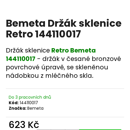
a
j
Bemeta Držák sklenice
í
t
Retro 144110017
?
Držák sklenice
Retro Bemeta
144110017
- držák v česané bronzové
povrchové úpravě, se skleněnou
HLEDAT
nádobkou z mléčného skla.
D
Do 3 pracovních dnů
o
Kód:
144110017
p
Značka:
Bemeta
o
r
623 Kč
u