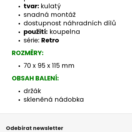
tvar:
kulatý
snadná montáž
dostupnost náhradních dílů
použití:
koupelna
série:
Retro
ROZMĚRY:
70 x 95 x 115 mm
OBSAH BALENÍ:
držák
skleněná nádobka
Z
á
Odebírat newsletter