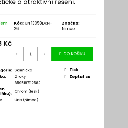
tické a atraktivní řešení.
adem
Kód:
UN 13058DKN-
Značka:
26
Nimco
3 Kč
ná
DO KOŠÍKU
:
Tisk
gorie
:
Sklenička
ka
:
2 roky
Zeptat se
8595187112582
ch
Chrom (lesk)
lňku)
:
e
:
Unix (Nimco)