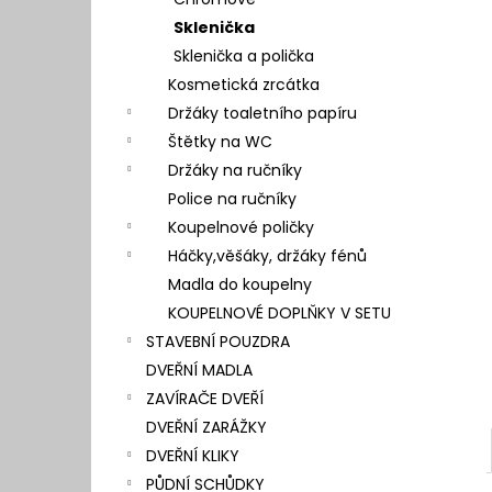
l
Sklenička
Sklenička a polička
Kosmetická zrcátka
Držáky toaletního papíru
Štětky na WC
Držáky na ručníky
Police na ručníky
Koupelnové poličky
Háčky,věšáky, držáky fénů
Madla do koupelny
KOUPELNOVÉ DOPLŇKY V SETU
STAVEBNÍ POUZDRA
DVEŘNÍ MADLA
ZAVÍRAČE DVEŘÍ
DVEŘNÍ ZARÁŽKY
DVEŘNÍ KLIKY
PŮDNÍ SCHŮDKY