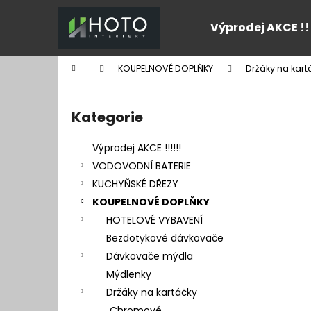
K
Přejít
na
o
Výprodej AKCE !!
obsah
Zpět
Zpět
š
do
do
í
Domů
KOUPELNOVÉ DOPLŇKY
Držáky na kart
k
obchodu
obchodu
P
o
Kategorie
Přeskočit
s
kategorie
t
Výprodej AKCE !!!!!!
r
VODOVODNÍ BATERIE
a
KUCHYŇSKÉ DŘEZY
n
KOUPELNOVÉ DOPLŇKY
n
HOTELOVÉ VYBAVENÍ
í
Bezdotykové dávkovače
p
Dávkovače mýdla
a
Mýdlenky
n
Držáky na kartáčky
e
Chromové