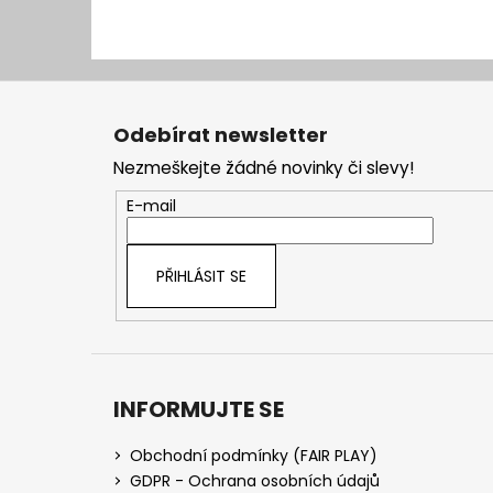
Z
á
Odebírat newsletter
p
Nezmeškejte žádné novinky či slevy!
a
t
E-mail
í
PŘIHLÁSIT SE
INFORMUJTE SE
Obchodní podmínky (FAIR PLAY)
GDPR - Ochrana osobních údajů