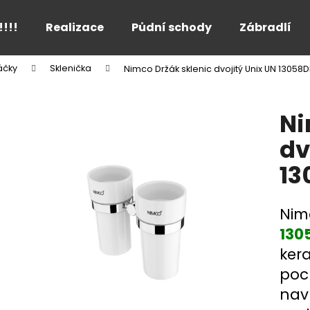
!!!!
Realizace
Půdní schody
Zábradlí
áčky
Sklenička
Nimco Držák sklenic dvojitý Unix UN 13058
Co potřebujete najít?
Ni
HLEDAT
dv
13
Doporučujeme
Nimc
130
kera
poc
nav