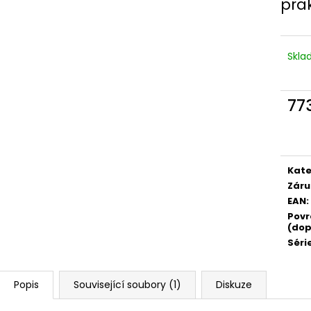
prak
Skl
77
Měr
cena
Kate
Záru
EAN
:
Povr
(dop
Séri
Popis
Související soubory (1)
Diskuze