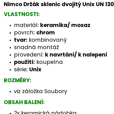
Nimco Držák sklenic dvojitý Unix UN 1
VLASTNOSTI:
materiál:
keramika/ mosaz
povrch:
chrom
tvar:
kombinovaný
snadná montáž
provedení:
k navrtání/ k nalepení
použití:
koupelna
série:
Unix
ROZMĚRY:
viz záložka Soubory
OBSAH BALENÍ:
2x keramická nádobka