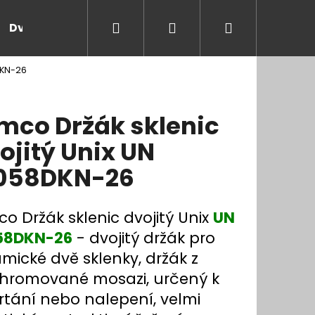
Hledat
Přihlášení
Nákupní
Dveře a zárubně
Kontakt
Blog
Rady
DKN-26
košík
mco Držák sklenic
ojitý Unix UN
058DKN-26
o Držák sklenic dvojitý Unix
UN
58DKN-26
- dvojitý držák pro
mické dvě sklenky, držák z
hromované mosazi, určený k
rtání nebo nalepení, velmi