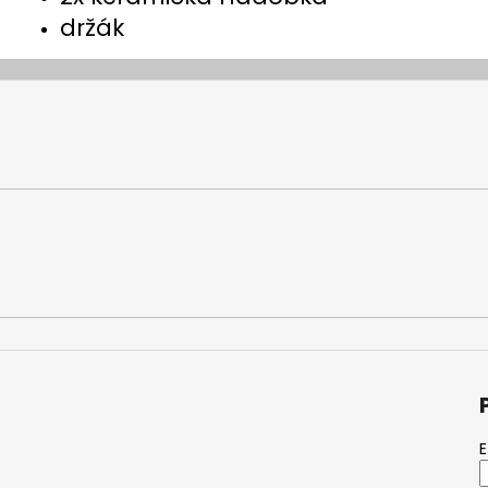
držák
E