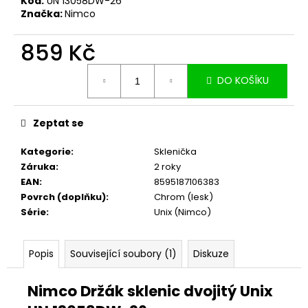
č
Kód:
UN 13058DW-26
Značka:
Nimco
u
j
859 Kč
e
m
Měrná
e
DO KOŠÍKU
cena:
Zeptat se
Kategorie
:
Sklenička
Záruka
:
2 roky
EAN
:
8595187106383
Povrch (doplňku)
:
Chrom (lesk)
Série
:
Unix (Nimco)
Popis
Související soubory (1)
Diskuze
Nimco Držák sklenic dvojitý Unix