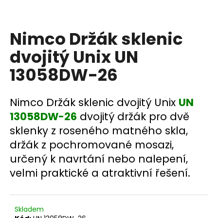
a
j
Nimco Držák sklenic
í
t
dvojitý Unix UN
?
13058DW-26
Nimco Držák sklenic dvojitý Unix
UN
HLEDAT
13058DW-26
dvojitý držák pro dvě
sklenky z roseného matného skla,
držák z pochromované mosazi,
D
určený k navrtání nebo nalepení,
o
velmi praktické a atraktivní řešení.
p
o
r
u
Skladem