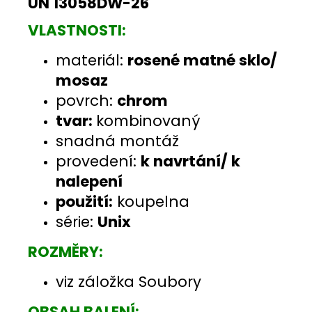
UN 13058DW-26
VLASTNOSTI:
materiál:
rosené matné sklo/
mosaz
povrch:
chrom
tvar:
kombinovaný
snadná montáž
provedení:
k navrtání/ k
nalepení
použití:
koupelna
série:
Unix
ROZMĚRY:
viz záložka Soubory
OBSAH BALENÍ: