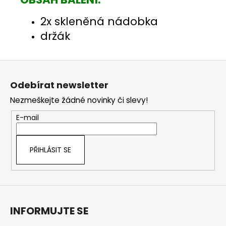
2x skleněná nádobka
držák
Z
á
Odebírat newsletter
p
Nezmeškejte žádné novinky či slevy!
a
t
E-mail
í
PŘIHLÁSIT SE
INFORMUJTE SE