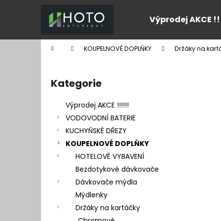
K
Přejít
na
o
Výprodej AKCE !!
obsah
Zpět
Zpět
š
do
do
í
Domů
KOUPELNOVÉ DOPLŇKY
Držáky na kart
k
obchodu
obchodu
P
o
Kategorie
Přeskočit
s
kategorie
t
Výprodej AKCE !!!!!!
r
VODOVODNÍ BATERIE
a
KUCHYŇSKÉ DŘEZY
n
KOUPELNOVÉ DOPLŇKY
n
HOTELOVÉ VYBAVENÍ
í
Bezdotykové dávkovače
p
Dávkovače mýdla
a
Mýdlenky
n
Držáky na kartáčky
e
Chromové