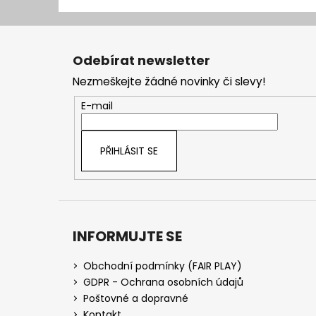
Z
á
Odebírat newsletter
p
Nezmeškejte žádné novinky či slevy!
a
t
E-mail
í
PŘIHLÁSIT SE
INFORMUJTE SE
Obchodní podmínky (FAIR PLAY)
GDPR - Ochrana osobních údajů
Poštovné a dopravné
Kontakt