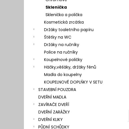
l
Sklenička
Sklenička a polička
Kosmetická zrcátka
Držáky toaletního papíru
Štětky na WC
Držáky na ručníky
Police na ručníky
Koupelnové poličky
Háčky,věšáky, držáky fénů
Madla do koupelny
KOUPELNOVÉ DOPLŇKY V SETU
STAVEBNÍ POUZDRA
DVEŘNÍ MADLA
ZAVÍRAČE DVEŘÍ
DVEŘNÍ ZARÁŽKY
DVEŘNÍ KLIKY
PŮDNÍ SCHŮDKY