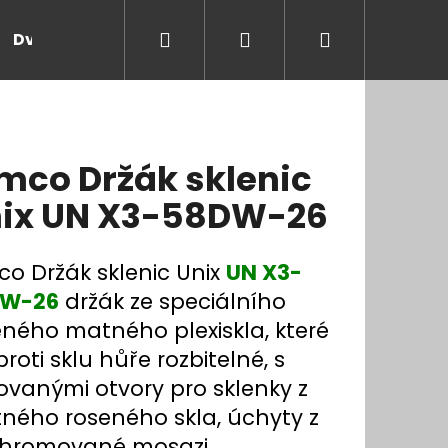
Hledat
Přihlášení
Nákupní
Dveře a zárubně
Kontakt
Blog
Rady
košík
mco Držák sklenic
ix UN X3-58DW-26
co Držák sklenic Unix
UN X3-
DW-26
držák ze speciálního
eného matného plexiskla, které
proti sklu hůře rozbitelné, s
ovanými otvory pro sklenky z
ného roseného skla, úchyty z
hromované mosazi.