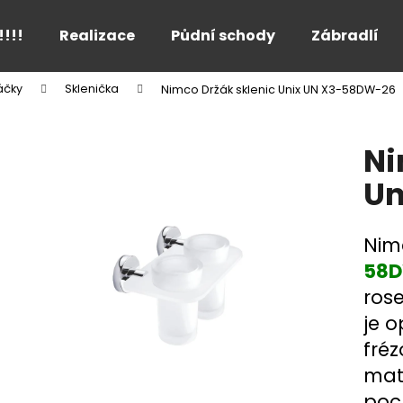
!!!!
Realizace
Půdní schody
Zábradlí
áčky
Sklenička
Nimco Držák sklenic Unix UN X3-58DW-26
Co potřebujete najít?
Ni
HLEDAT
Un
Nim
Doporučujeme
58
ros
je o
fréz
mat
poc