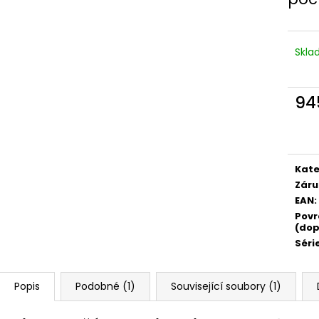
Skl
94
Měr
cena
Kate
Záru
EAN
:
Povr
(dop
Séri
Popis
Podobné (1)
Související soubory (1)