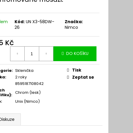
adem
Kód:
UN X3-58DW-
Značka:
26
Nimco
5 Kč
ná
DO KOŠÍKU
:
Tisk
gorie
:
Sklenička
ka
:
2 roky
Zeptat se
8595187108042
ch
Chrom (lesk)
lňku)
:
e
:
Unix (Nimco)
Diskuze