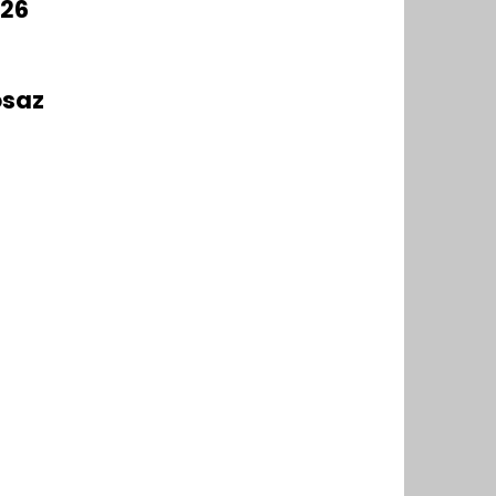
-26
osaz