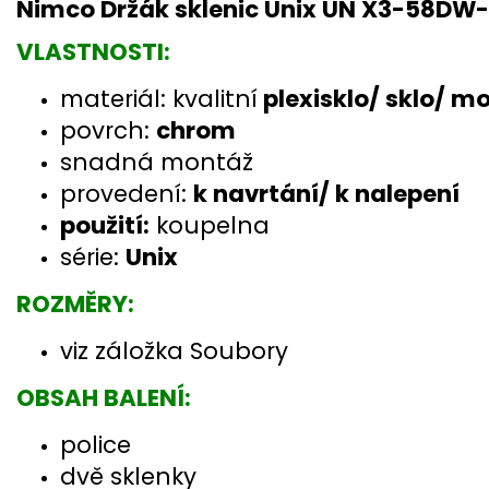
Nimco Držák sklenic Unix UN X3-58DW
VLASTNOSTI:
materiál: kvalitní
plexisklo
/ sklo/ m
povrch:
chrom
snadná montáž
provedení:
k navrtání/ k nalepení
použití:
koupelna
série:
Unix
ROZMĚRY:
viz záložka Soubory
OBSAH BALENÍ:
police
dvě sklenky