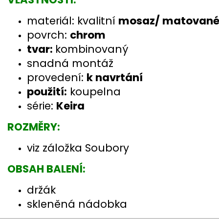
materiál: kvalitní
mosaz/ matované 
povrch:
chrom
tvar:
kombinovaný
snadná montáž
provedení:
k navrtání
použití:
koupelna
série:
Keira
ROZMĚRY:
viz záložka Soubory
OBSAH BALENÍ:
držák
skleněná nádobka