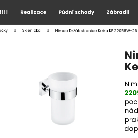
!!!!
Realizace
Půdní schody
Zábradlí
áčky
Sklenička
Nimco Držák sklenice Keira KE 22058W-26
Co potřebujete najít?
Ni
HLEDAT
Ke
Nim
Doporučujeme
220
poc
nád
prak
dop