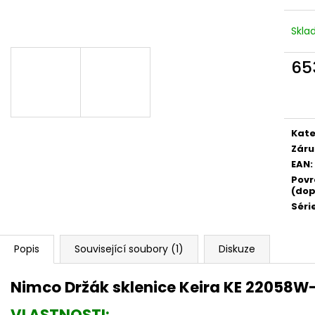
Skl
65
Měr
cena
Kate
Záru
EAN
:
Povr
(dop
Séri
Popis
Související soubory (1)
Diskuze
Nimco Držák sklenice Keira KE 22058W
VLASTNOSTI: