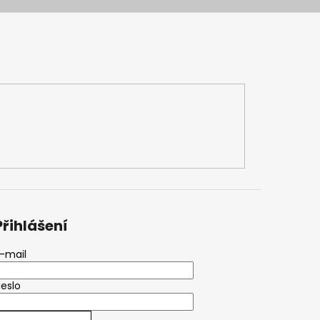
Přihlášení
-mail
eslo