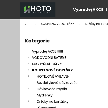
K
Přejít
na
o
Výprodej AKCE !!
obsah
Zpět
Zpět
š
do
do
í
Domů
KOUPELNOVÉ DOPLŇKY
Držáky na kart
k
obchodu
obchodu
P
o
Kategorie
Přeskočit
s
kategorie
t
Výprodej AKCE !!!!!!
r
VODOVODNÍ BATERIE
a
KUCHYŇSKÉ DŘEZY
n
KOUPELNOVÉ DOPLŇKY
n
HOTELOVÉ VYBAVENÍ
í
Bezdotykové dávkovače
p
Dávkovače mýdla
a
Mýdlenky
n
Držáky na kartáčky
e
Chromové