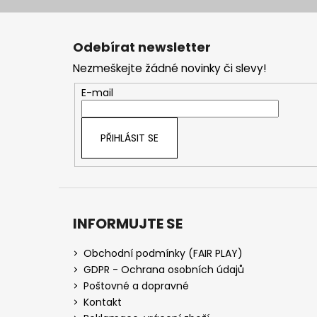
Z
á
Odebírat newsletter
p
Nezmeškejte žádné novinky či slevy!
a
t
E-mail
í
PŘIHLÁSIT SE
INFORMUJTE SE
Obchodní podmínky (FAIR PLAY)
GDPR - Ochrana osobních údajů
Poštovné a dopravné
Kontakt