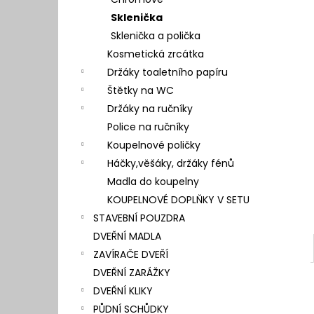
l
Sklenička
Sklenička a polička
Kosmetická zrcátka
Držáky toaletního papíru
Štětky na WC
Držáky na ručníky
Police na ručníky
Koupelnové poličky
Háčky,věšáky, držáky fénů
Madla do koupelny
KOUPELNOVÉ DOPLŇKY V SETU
STAVEBNÍ POUZDRA
DVEŘNÍ MADLA
ZAVÍRAČE DVEŘÍ
DVEŘNÍ ZARÁŽKY
DVEŘNÍ KLIKY
PŮDNÍ SCHŮDKY