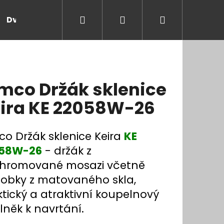
Hledat
Přihlášení
Nákupní
Dveře a zárubně
Kontakt
Blog
Rady
košík
mco Držák sklenice
ira KE 22058W-26
co Držák sklenice Keira
KE
58W-26
- držák z
hromované mosazi včetně
obky z matovaného skla,
tický a atraktivní koupelnový
lněk k navrtání.