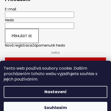
E-mail
Heslo
PŘIHLÁSIT SE
Nová registrace
Zapomenuté heslo
nebo
Přihlásit se přes Seznam
Tento web používá soubory cookie. Dalším
procházením tohoto webu vyjadřujete souhlas s
jejich používáním.
Dveřní kování
Stavební pouzdro
Nastavení
Vytvořil Shoptet
Souhlasím
Copyright 2026
HOTO
. Všechna práva vyhrazena.