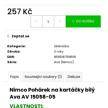
č
u
257 Kč
j
e
Měrná
m
DO KOŠÍKU
cena:
e
Zeptat se
Kategorie
:
Sklenička
Záruka
:
2 roky
EAN
:
8595187108516
Série
:
Ava (Nimco)
Popis
Související soubory (1)
Diskuze
Nimco Pohárek na kartáčky bílý
Ava AV 15058-05
VLASTNOSTI: