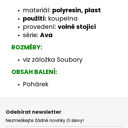
materiál:
polyresin,
plast
použití:
koupelna
provedení:
volně stojící
série:
Ava
ROZMĚRY:
viz záložka Soubory
OBSAH BALENÍ:
Pohárek
Z
á
Odebírat newsletter
p
Nezmeškejte žádné novinky či slevy!
a