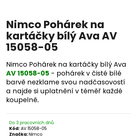
a
j
Nimco Pohárek na
í
t
kartáčky bílý Ava AV
?
15058-05
Nimco Pohárek na kartáčky bílý Ava
HLEDAT
AV 15058-05
- pohárek v čisté bílé
barvě nezklame svou nadčasovostí
a najde si uplatnění v téměř každé
D
koupelně.
o
p
o
Do 3 pracovních dnů
r
Kód:
AV 15058-05
u
Značka:
Nimco