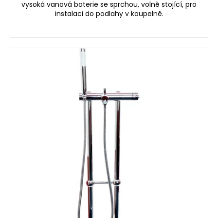
č
vysoká vanová baterie se sprchou, volně stojící, pro
u
instalaci do podlahy v koupelně.
j
e
m
e