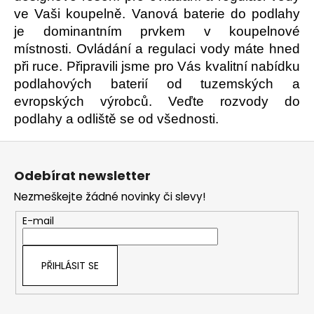
d
ve Vaši koupelně. Vanová baterie do podlahy
a
je dominantním prvkem v koupelnové
c
místnosti. Ovládání a regulaci vody máte hned
í
při ruce. Připravili jsme pro Vás kvalitní nabídku
p
podlahových baterií od tuzemských a
r
evropských výrobců. Veďte rozvody do
v
k
podlahy a odliště se od všednosti.
y
Z
v
ý
á
Odebírat newsletter
p
p
i
Nezmeškejte žádné novinky či slevy!
a
s
t
E-mail
u
í
PŘIHLÁSIT SE