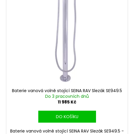
k
p
a
t
r
j
ů
o
í
d
t
u
?
k
t
ů
HLEDAT
Baterie vanová volně stojící SEINA RAV Slezák SE949.5
D
Do 3 pracovních dnů
o
11 985 Kč
p
o
DO KOŠÍKU
r
u
Baterie vanová volně stojící SEINA RAV Slezák SE949.5 -