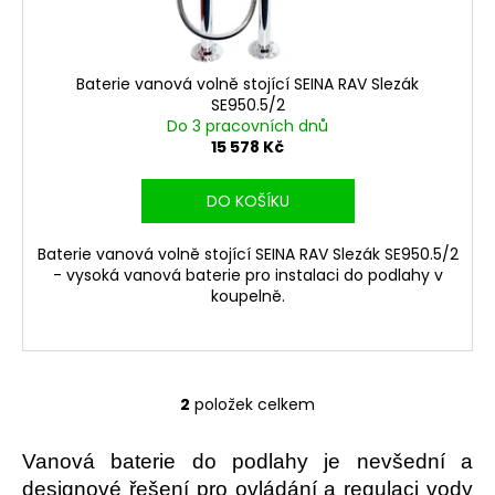
Baterie vanová volně stojící SEINA RAV Slezák
SE950.5/2
Do 3 pracovních dnů
15 578 Kč
DO KOŠÍKU
Baterie vanová volně stojící SEINA RAV Slezák SE950.5/2
- vysoká vanová baterie pro instalaci do podlahy v
koupelně.
2
položek celkem
O
v
l
Vanová baterie do podlahy je nevšední a
á
designové řešení pro ovládání a regulaci vody