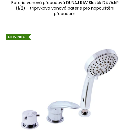
č
Baterie vanová přepadová DUNAJ RAV Slezák D475.5P
u
(1/2) - tříprvková vanová baterie pro napouštění
j
přepadem.
e
m
e
NOVINKA