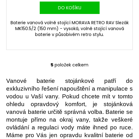
DO KOŠÍKU
Baterie vanová volně stojící MORAVA RETRO RAV Slezák
MK150.5/2 (150 mm) - vysoká, volně stojící vanová
baterie v působivém retro stylu.
5
položek celkem
O
v
l
Vanové baterie stojánkové patří do
á
exkluzivního řešení napouštění a manipulace s
d
vodou u Vaší vany. Pokud chcete mít v tomto
a
ohledu opravdový komfort, je stojánková
c
vanová baterie určitě správná volba. Baterie se
í
montuje přímo na okraj vany, takže veškeré
p
ovládání a regulaci vody máte ihned po ruce.
r
Máme pro Vás jen opravdu kvalitní baterie od
v