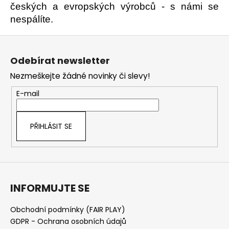
k
českých a evropských výrobců - s námi se
y
nespálíte.
v
Z
ý
p
á
Odebírat newsletter
i
p
s
Nezmeškejte žádné novinky či slevy!
a
u
t
E-mail
í
PŘIHLÁSIT SE
INFORMUJTE SE
Obchodní podmínky (FAIR PLAY)
GDPR - Ochrana osobních údajů