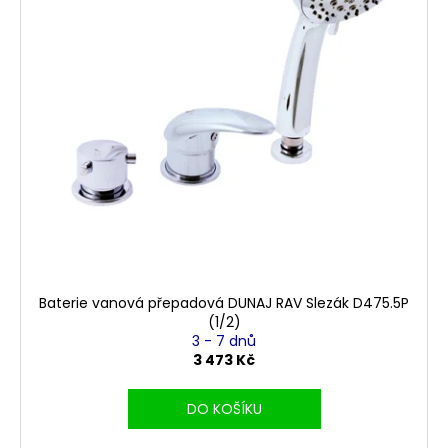
k
p
a
t
r
j
ů
o
í
d
t
u
?
k
t
ů
HLEDAT
Baterie vanová přepadová DUNAJ RAV Slezák D475.5P
D
(1/2)
o
3 - 7 dnů
p
3 473 Kč
o
r
DO KOŠÍKU
u