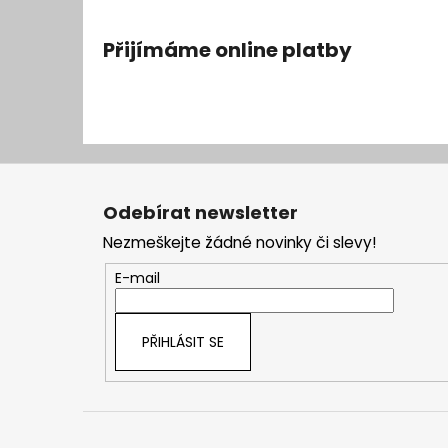
Přijímáme online platby
Z
á
Odebírat newsletter
p
Nezmeškejte žádné novinky či slevy!
a
t
E-mail
í
PŘIHLÁSIT SE