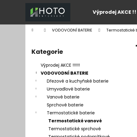
K
Přejít
na
o
Výprodej AKCE !!
obsah
Zpět
Zpět
š
do
do
í
Domů
VODOVODNÍ BATERIE
Termostatické 
k
obchodu
obchodu
P
o
Kategorie
Přeskočit
s
kategorie
t
Výprodej AKCE !!!!!!
r
VODOVODNÍ BATERIE
a
Dřezové a kuchyňské baterie
n
Umyvadlové baterie
n
Vanové baterie
í
Sprchové baterie
p
Termostatické baterie
a
Termostatické vanové
n
Termostatické sprchové
e
Termostatické podomítkové