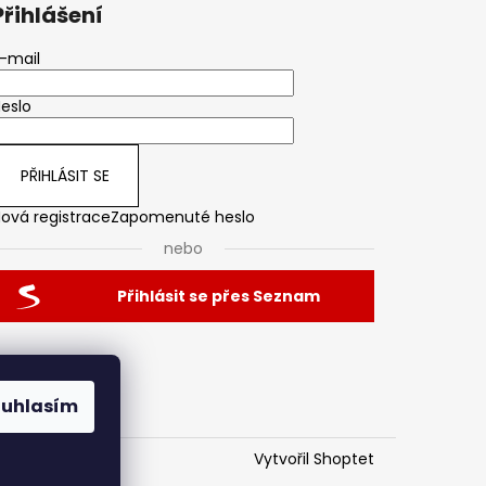
Přihlášení
-mail
eslo
PŘIHLÁSIT SE
ová registrace
Zapomenuté heslo
nebo
Přihlásit se přes Seznam
ouhlasím
Vytvořil Shoptet