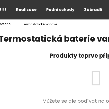
!!!!
Realizace
Půdní schody
Zábradlí
baterie
Termostatické vanové
Co potřebujete najít?
Termostatická baterie v
HLEDAT
Produkty teprve př
Doporučujeme
Můžete se ale podívat na o