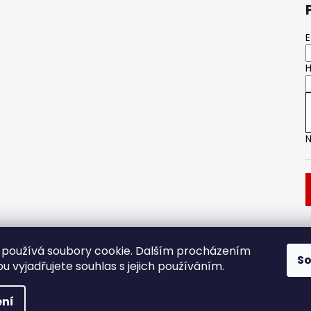
E
H
N
Dveřní kování
Stavební pouzdro
používá soubory cookie. Dalším procházením
S
 vyjadřujete souhlas s jejich používáním.
.
ní