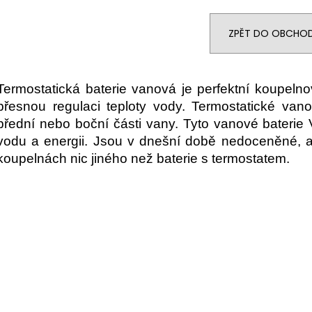
ZPĚT DO OBCHO
Termostatická baterie vanová je perfektní koupel
přesnou regulaci teploty vody. Termostatické van
přední nebo boční části vany. Tyto vanové baterie 
vodu a energii. Jsou v dnešní době nedoceněné, a
koupelnách nic jiného než baterie s termostatem.