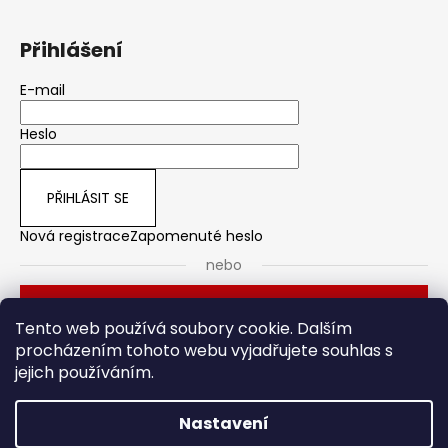
Přihlášení
E-mail
Heslo
PŘIHLÁSIT SE
Nová registrace
Zapomenuté heslo
nebo
Přihlásit se přes Seznam
Tento web používá soubory cookie. Dalším
procházením tohoto webu vyjadřujete souhlas s
jejich používáním.
Dveřní kování
Stavební pouzdro
Nastavení