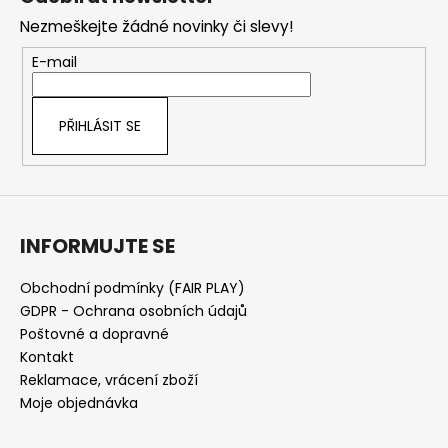
č
p
u
Nezmeškejte žádné novinky či slevy!
a
j
t
E-mail
e
í
m
e
PŘIHLÁSIT SE
INFORMUJTE SE
Obchodní podmínky (FAIR PLAY)
GDPR - Ochrana osobních údajů
Poštovné a dopravné
Kontakt
Reklamace, vrácení zboží
Moje objednávka