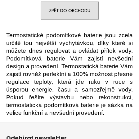
a
ZPĚT DO OBCHODU
j
í
t
Termostatické podomítkové baterie jsou zcela
?
určitě tou největší vychytávkou, díky které si
můžete dnes regulovat a ovládat přítok vody.
Podomítková baterie Vám zajistí nevšední
design a provedení. Termostatická baterie Vám
HLEDAT
zajistí rovněž perfektní a 100% možnost přesné
regulace teploty, která jde ruku v ruce s
úsporou energie, času a samozřejmě vody.
Pokud řešíte výstavbu nebo rekonstrukci,
D
o
termostatická podomítková baterie je sázka na
p
velice funkční a nevšední provedení.
o
Z
r
u
á
Odebírat newsletter