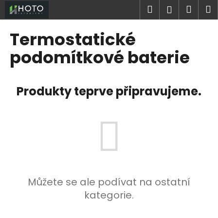
K
Přejít
Hledat
Náku
M
Přihlášen
na
o
obsah
Zpět
Zpět
košík
š
Termostatické
í
C
podomítkové baterie
k
o
p
Produkty teprve připravujeme.
o
t
ř
e
b
u
j
e
Můžete se ale podívat na ostatní
t
kategorie.
e
n