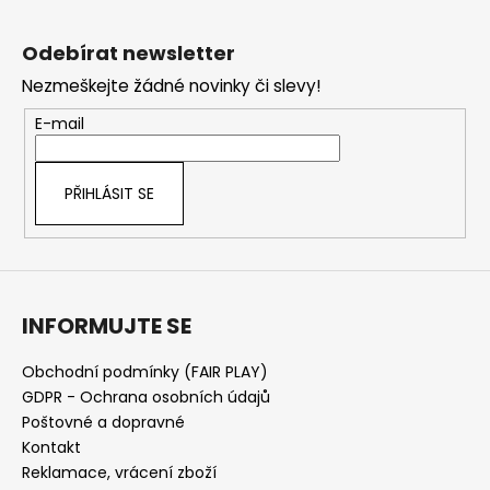
Z
v
ý
á
Odebírat newsletter
p
p
i
Nezmeškejte žádné novinky či slevy!
a
s
t
E-mail
u
í
PŘIHLÁSIT SE
INFORMUJTE SE
Obchodní podmínky (FAIR PLAY)
GDPR - Ochrana osobních údajů
Poštovné a dopravné
Kontakt
Reklamace, vrácení zboží