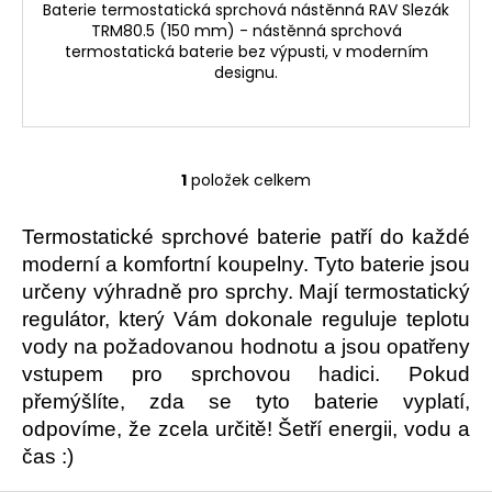
č
Baterie termostatická sprchová nástěnná RAV Slezák
u
TRM80.5 (150 mm) - nástěnná sprchová
j
termostatická baterie bez výpusti, v moderním
e
designu.
m
e
1
položek celkem
O
v
l
Termostatické sprchové baterie patří do každé
á
moderní a komfortní koupelny. Tyto baterie jsou
d
určeny výhradně pro sprchy. Mají termostatický
a
regulátor, který Vám dokonale reguluje teplotu
c
vody na požadovanou hodnotu a jsou opatřeny
í
vstupem pro sprchovou hadici. Pokud
p
přemýšlíte, zda se tyto baterie vyplatí,
r
odpovíme, že zcela určitě! Šetří energii, vodu a
v
k
čas :)
y